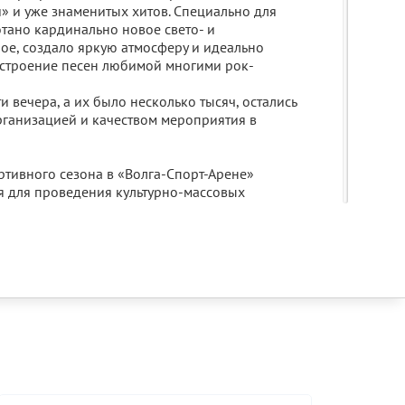
» и уже знаменитых хитов. Специально для
тано кардинально новое свето- и
ое, создало яркую атмосферу и идеально
строение песен любимой многими рок-
 вечера, а их было несколько тысяч, остались
рганизацией и качеством мероприятия в
тивного сезона в «Волга-Спорт-Арене»
я для проведения культурно-массовых
ь май в спорткомплексе будут выступать
атем планируется Шоу-Дискотека 90-х и
 (Баста). Сезон обещает быть насыщенным.