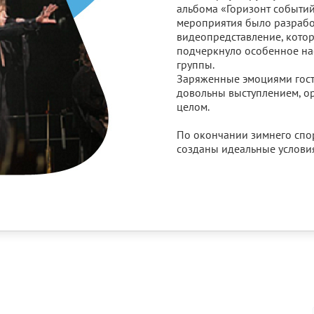
альбома «Горизонт событий
мероприятия было разрабо
видеопредставление, котор
подчеркнуло особенное на
группы.
Заряженные эмоциями гости
довольны выступлением, о
целом.
По окончании зимнего спор
созданы идеальные услови
мероприятий. Так почти вес
артисты цирка «Люксор», з
концерт Василия Вакуленко