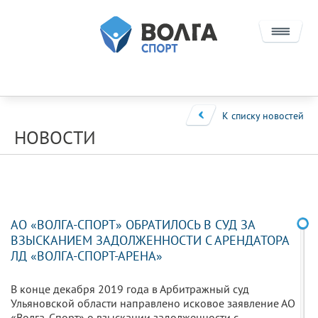
О КОМПАНИИ
ПРОЕКТЫ
К списку новостей
НОВОСТИ
ИНВЕСТОРАМ
СОТРУДНИЧЕСТВО
КОНЦЕССИИ
АО «ВОЛГА-СПОРТ» ОБРАТИЛОСЬ В СУД ЗА
НПФ И ИНФРАСТРУКТУРНЫЕ ПРОЕКТЫ
ВЗЫСКАНИЕМ ЗАДОЛЖЕННОСТИ С АРЕНДАТОРА
ЛД «ВОЛГА-СПОРТ-АРЕНА»
КОНТАКТЫ
В конце декабря 2019 года в Арбитражный суд
Ульяновской области направлено исковое заявление АО
«Волга-Спорт» о взыскании задолженности с