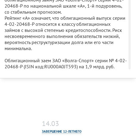
20468-P по национальной шкале «А», 1-й подуровень,
со стабильным прогнозом.
Рейтинг «А» означает, что облигационный выпуск серии
4-02-20468-P относится к классу облигационных
займов с высокой степенью кредитоспособности. Риск
несвоевременного выполнения обязательств низкий,
вероятность реструктуризации долга или его части
минимальна.
Облигационный заем ЗАО «Волга-Спорт» серии № 4-02-
20468-Р (ISIN код:RU000A0JT593) на 1,9 млрд. руб.
размещен 31 октября 2012 г. Срок обращения
облигаций – 4 139 дней (11,3 года) с полным
погашением 29 февраля 2024 года. Данный займ
размещался с целью привлечения финансовых ресурсов
на рынке ценных бумаг для финансирования и
реализации проекта строительства и последующей
эксплуатации Ледового дворца в г. Ульяновск (крытый
спортивный комплекс с искусственным льдом на 5 000
мест).
14.03
ЗАВЕРШЕНИЕ 12-ЛЕТНЕГО