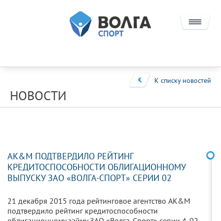
О КОМПАНИИ
ПРОЕКТЫ
К списку новостей
НОВОСТИ
ИНВЕСТОРАМ
СОТРУДНИЧЕСТВО
КОНЦЕССИИ
AK&M ПОДТВЕРДИЛО РЕЙТИНГ
НПФ И ИНФРАСТРУКТУРНЫЕ ПРОЕКТЫ
КРЕДИТОСПОСОБНОСТИ ОБЛИГАЦИОННОМУ
ВЫПУСКУ ЗАО «ВОЛГА-СПОРТ» СЕРИИ 02
КОНТАКТЫ
21 декабря 2015 года рейтинговое агентство AK&M
подтвердило рейтинг кредитоспособности
облигационному займу ЗАО «Волга-Спорт» серии 4-02-